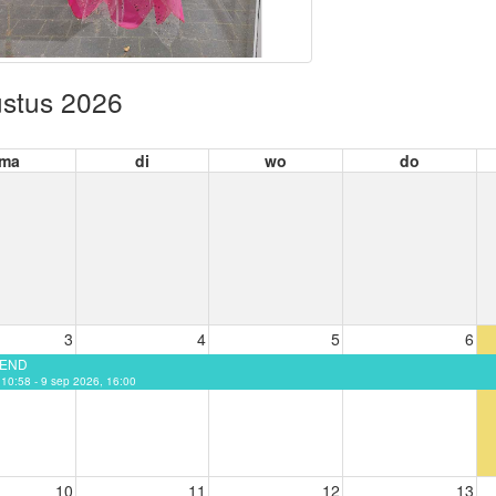
stus 2026
ma
di
wo
do
3
4
5
6
EEND
, 10:58 - 9 sep 2026, 16:00
10
11
12
13