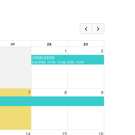
vr
za
zo
1
2
UITGELEEND
8 jul 2026, 10:58 - 9 sep 2026, 16:00
7
8
9
14
15
16