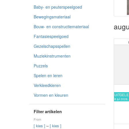
Baby- en peuterspeelgoed
Bewegingsmateriaal
augu
Bouw- en constructiemateriaal
Fantasiespeelgoed
Gezelschapsspellen
Muziekinstrumenten
Puzzels
Spelen en leren
Verkleedkleren
UITGEL
Vormen en kleuren
8 jul 2026
Filter artikelen
From
–
[ kies ]
[ kies ]