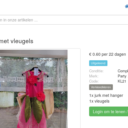
 met vleugels
€ 0.60 per 22 dagen
Uitgeleend
Conditie:
Compl
Merk:
Party
Code:
KL21
Verkleedkleren
1x jurk met hanger
1x vleugels
Login om te lenen 