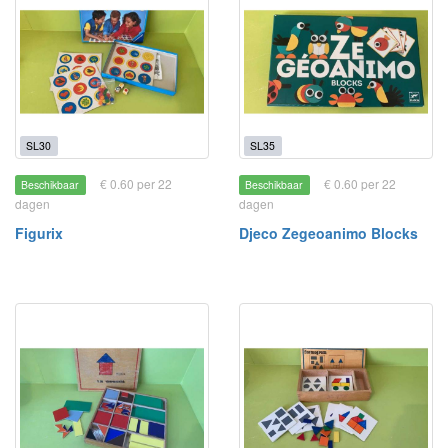
SL30
SL35
€ 0.60 per 22
€ 0.60 per 22
Beschikbaar
Beschikbaar
dagen
dagen
Figurix
Djeco Zegeoanimo Blocks