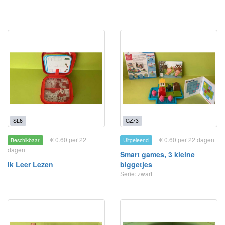
SL6
GZ73
€ 0.60 per 22
€ 0.60 per 22 dagen
Beschikbaar
Uitgeleend
dagen
Smart games, 3 kleine
Ik Leer Lezen
biggetjes
Serie: zwart