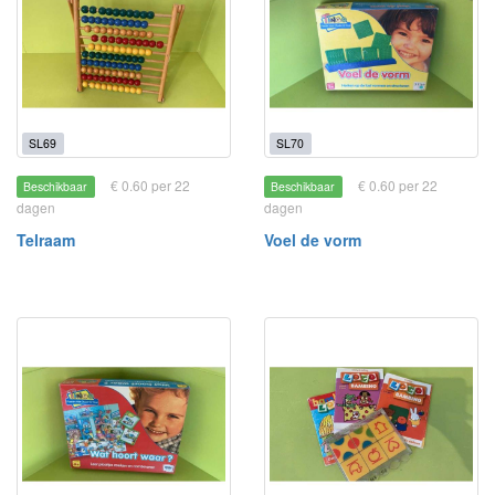
SL69
SL70
€ 0.60 per 22
€ 0.60 per 22
Beschikbaar
Beschikbaar
dagen
dagen
Telraam
Voel de vorm