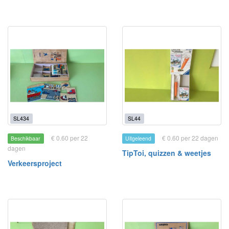
SL434
SL44
€ 0.60 per 22
€ 0.60 per 22 dagen
Beschikbaar
Uitgeleend
dagen
TipToi, quizzen & weetjes
Verkeersproject