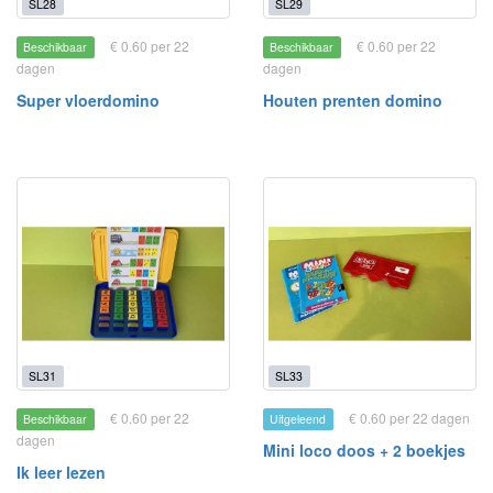
SL28
SL29
€ 0.60 per 22
€ 0.60 per 22
Beschikbaar
Beschikbaar
dagen
dagen
Super vloerdomino
Houten prenten domino
SL31
SL33
€ 0.60 per 22
€ 0.60 per 22 dagen
Beschikbaar
Uitgeleend
dagen
Mini loco doos + 2 boekjes
Ik leer lezen