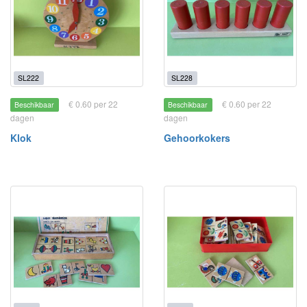
SL222
SL228
€ 0.60 per 22
€ 0.60 per 22
Beschikbaar
Beschikbaar
dagen
dagen
Klok
Gehoorkokers