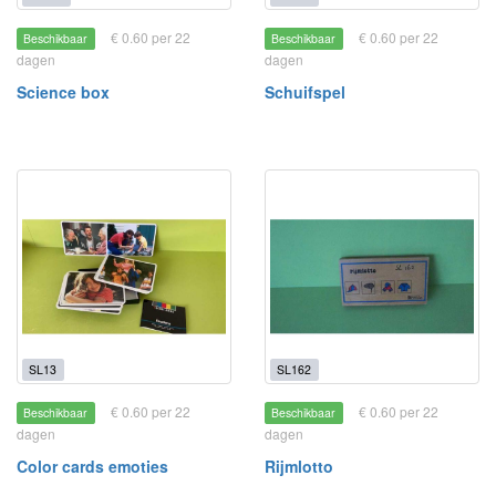
€ 0.60 per 22
€ 0.60 per 22
Beschikbaar
Beschikbaar
dagen
dagen
Science box
Schuifspel
SL13
SL162
€ 0.60 per 22
€ 0.60 per 22
Beschikbaar
Beschikbaar
dagen
dagen
Color cards emoties
Rijmlotto