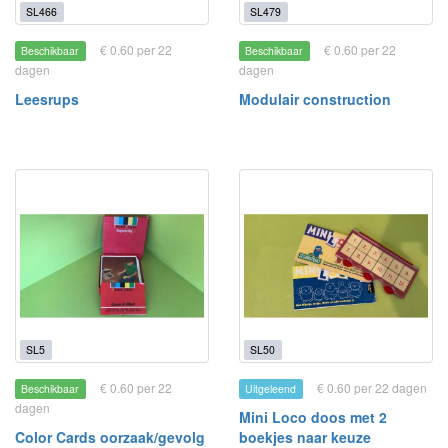
SL466
SL479
€ 0.60 per 22
€ 0.60 per 22
Beschikbaar
Beschikbaar
dagen
dagen
Leesrups
Modulair construction
SL5
SL50
€ 0.60 per 22
€ 0.60 per 22 dagen
Beschikbaar
Uitgeleend
dagen
Mini Loco doos met 2
Color Cards oorzaak/gevolg
boekjes naar keuze