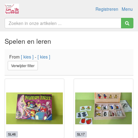
Registreren
Menu
Spelen en leren
From
[ kies ]
-
[ kies ]
Verwijder filter
SL46
SL17