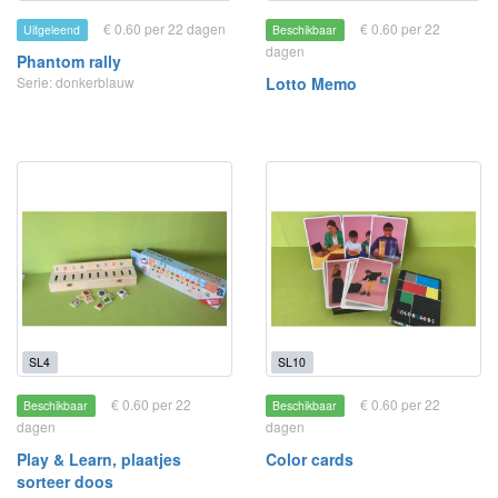
€ 0.60 per 22 dagen
€ 0.60 per 22
Uitgeleend
Beschikbaar
dagen
Phantom rally
Serie: donkerblauw
Lotto Memo
SL4
SL10
€ 0.60 per 22
€ 0.60 per 22
Beschikbaar
Beschikbaar
dagen
dagen
Play & Learn, plaatjes
Color cards
sorteer doos