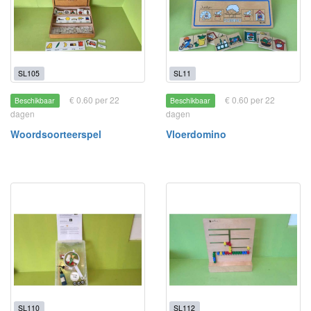
SL105
SL11
€ 0.60 per 22
€ 0.60 per 22
Beschikbaar
Beschikbaar
dagen
dagen
Woordsoorteerspel
Vloerdomino
SL110
SL112