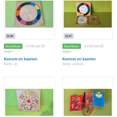
SL95
SL97
€ 0.60 per 22
€ 0.60 per 22
Beschikbaar
Beschikbaar
dagen
dagen
Keerom en kaarten
Keerom en kaarten
Serie: +A
Serie: +a-doos