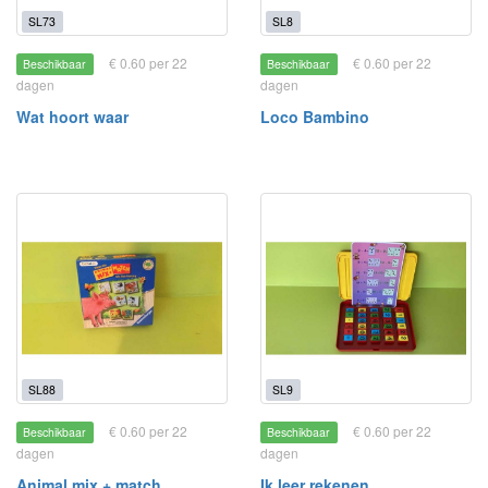
SL73
SL8
€ 0.60 per 22
€ 0.60 per 22
Beschikbaar
Beschikbaar
dagen
dagen
Wat hoort waar
Loco Bambino
SL88
SL9
€ 0.60 per 22
€ 0.60 per 22
Beschikbaar
Beschikbaar
dagen
dagen
Animal mix + match
Ik leer rekenen