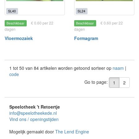
SL40
SL24
€ 0.60 per 22
€ 0.60 per 22
Beschikbaar
Beschikbaar
dagen
dagen
Vloermozaiek
Formagram
1 tot 50 van 84 artikelen worden getoond sorteer op
naam
|
code
Go to page:
1
2
Speelotheek 't Retoertje
info@speelotheekede.nl
Vind ons / openingstijden
Mogelijk gemaakt door
The Lend Engine