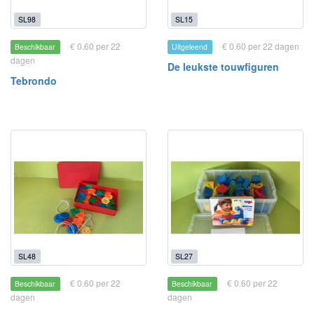
SL98
SL15
€ 0.60 per 22
€ 0.60 per 22 dagen
Beschikbaar
Uitgeleend
dagen
De leukste touwfiguren
Tebrondo
SL48
SL27
€ 0.60 per 22
€ 0.60 per 22
Beschikbaar
Beschikbaar
dagen
dagen