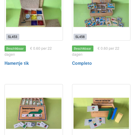
SL453
SL458
€ 0.60 per 22
€ 0.60 per 22
Beschikbaar
Beschikbaar
dagen
dagen
Hamertje tik
Completo