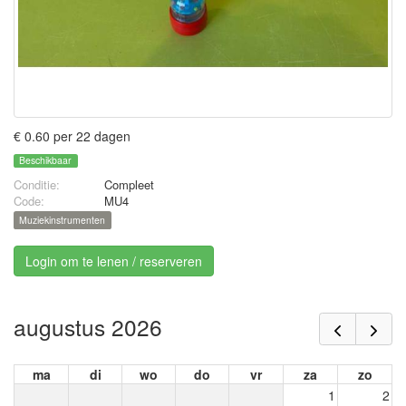
€ 0.60 per 22 dagen
Beschikbaar
Conditie:
Compleet
Code:
MU4
Muziekinstrumenten
Login om te lenen / reserveren
augustus 2026
ma
di
wo
do
vr
za
zo
1
2