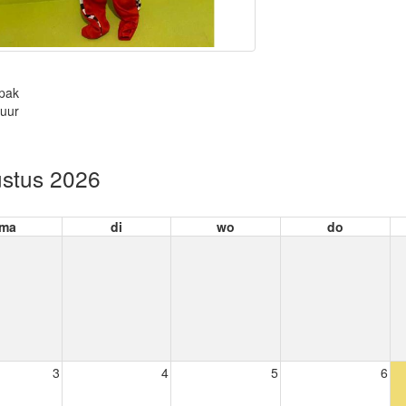
epak
tuur
stus 2026
ma
di
wo
do
3
4
5
6