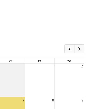
vr
za
zo
1
2
7
8
9