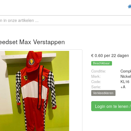
eedset Max Verstappen
€ 0.60 per 22 dagen
Beschikbaar
Conditie:
Compl
Merk:
Nicke
Code:
KL16
Serie:
+A
Verkleedkleren
Login om te lenen 