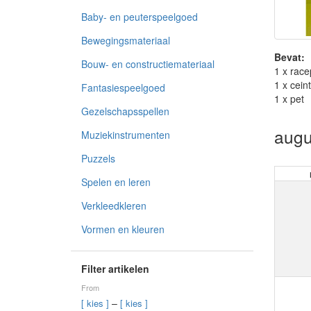
Baby- en peuterspeelgoed
Bewegingsmateriaal
Bevat:
Bouw- en constructiemateriaal
1 x rac
1 x cein
Fantasiespeelgoed
1 x pet
Gezelschapsspellen
augu
Muziekinstrumenten
Puzzels
Spelen en leren
Verkleedkleren
Vormen en kleuren
Filter artikelen
From
–
[ kies ]
[ kies ]