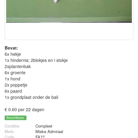
Bevat:
6x hekje
1x hindernis; 2blokjes en i stokje
2xplantenbak
6x groente
1x hond
2x poppetje
6x paard
1x grondplaat onder de bali
€ 0.60 per 22 dagen
Beschikbaar
Conditie:
Compleet
Merk:
Mieke Admiraal
Code:
FA77