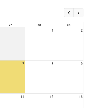
vr
za
zo
1
2
7
8
9
14
15
16