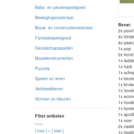
Baby- en peuterspeelgoed
Bewegingsmateriaal
Bevat:
Bouw- en constructiemateriaal
2x poort
4x hinde
Fantasiespeelgoed
4x paar
Gezelschapsspellen
1x pop
2x hond
Muziekinstrumenten
1x ladde
1x hark
Puzzels
1x sche
1x bez
Spelen en leren
1x krui
Verkleedkleren
1x hon
1x emm
Vormen en kleuren
1x hooib
1x borst
1x spuit
Filter artikelen
1x voer
From
2x zadel
–
[ kies ]
[ kies ]
1x hoofd