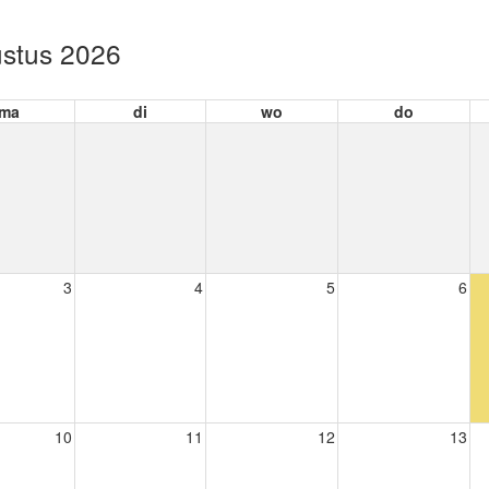
stus 2026
ma
di
wo
do
3
4
5
6
10
11
12
13