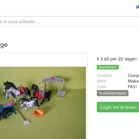
ge
€ 0.60 per 22 dagen
Beschikbaar
Conditie:
Compl
Merk:
Mieke
Code:
FA31
Fantasiespeelgoed
Login om te lenen 