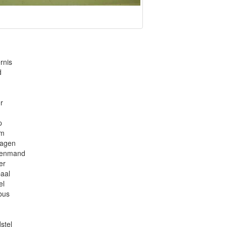
rnis
d
r
p
em
wagen
denmand
er
aal
el
bus
stel