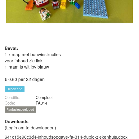
Bevat:
1 x map met bouwinstructies
voor inhoud zie link
1 raam is wit ipv blauw
€ 0.60 per 22 dagen
Uitgeleend
Conditie:
Compleet
Code:
FA314
Fantasiespeelgoed
Downloads
(Login om te downloaden)
641c15e96c3d4-inhoudsopgave-fa-314-duplo-ziekenhuis.docx