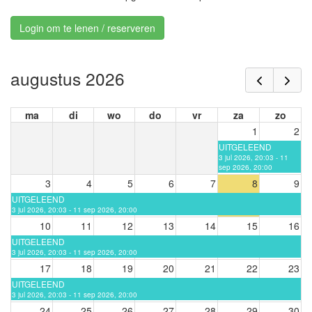
Login om te lenen / reserveren
augustus 2026
ma
di
wo
do
vr
za
zo
1
2
UITGELEEND
3 jul 2026, 20:03 - 11
sep 2026, 20:00
3
4
5
6
7
8
9
UITGELEEND
3 jul 2026, 20:03 - 11 sep 2026, 20:00
10
11
12
13
14
15
16
UITGELEEND
3 jul 2026, 20:03 - 11 sep 2026, 20:00
17
18
19
20
21
22
23
UITGELEEND
3 jul 2026, 20:03 - 11 sep 2026, 20:00
24
25
26
27
28
29
30