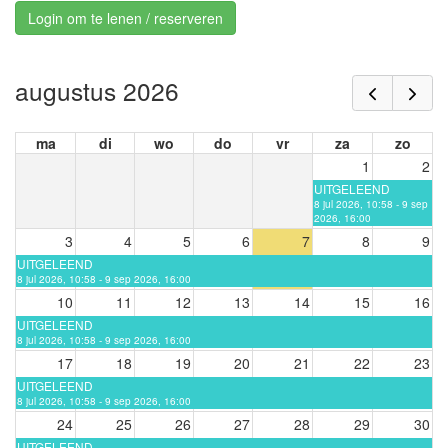
Login om te lenen / reserveren
augustus 2026
ma
di
wo
do
vr
za
zo
1
2
UITGELEEND
8 jul 2026, 10:58 - 9 sep
2026, 16:00
3
4
5
6
7
8
9
UITGELEEND
8 jul 2026, 10:58 - 9 sep 2026, 16:00
10
11
12
13
14
15
16
UITGELEEND
8 jul 2026, 10:58 - 9 sep 2026, 16:00
17
18
19
20
21
22
23
UITGELEEND
8 jul 2026, 10:58 - 9 sep 2026, 16:00
24
25
26
27
28
29
30
UITGELEEND