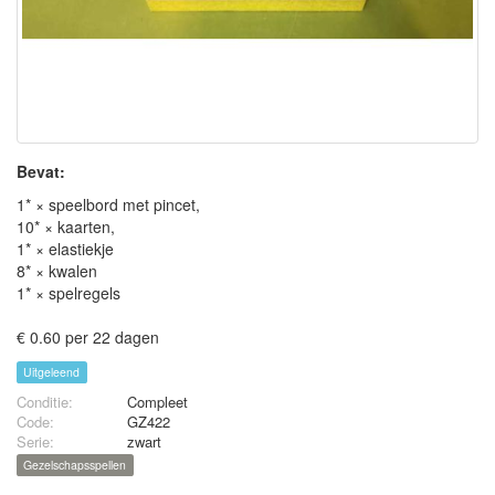
Bevat:
1* × speelbord met pincet,
10* × kaarten,
1* × elastiekje
8* × kwalen
1* × spelregels
€ 0.60 per 22 dagen
Uitgeleend
Conditie:
Compleet
Code:
GZ422
Serie:
zwart
Gezelschapsspellen