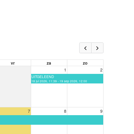
vr
za
zo
1
2
UITGELEEND
18 jul 2026, 11:39 - 19 sep 2026, 12:00
7
8
9