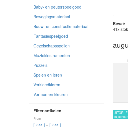
Baby- en peuterspeelgoed
Bewegingsmateriaal
Bevat:
Bouw- en constructiemateriaal
41x sto
Fantasiespeelgoed
augu
Gezelschapsspellen
Muziekinstrumenten
Puzzels
Spelen en leren
Verkleedkleren
Vormen en kleuren
Filter artikelen
UITGEL
18 jul 202
From
–
[ kies ]
[ kies ]