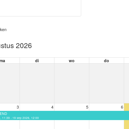
kken
stus 2026
ma
di
wo
do
3
4
5
6
EEND
6, 11:39 - 19 sep 2026, 12:00