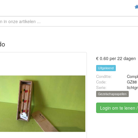
do
€ 0.60 per 22 dagen
Uitgeleend
Conditie:
Compl
Code:
GZ88
Serie:
lichtg
Gezelschapsspellen
Login om te lenen 