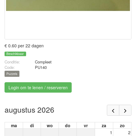
€ 0.60 per 22 dagen
Beschikbaar
Conditie:
Compleet
Code:
PU140
Puzzels
Login om te lenen / reserveren
augustus 2026
ma
di
wo
do
vr
za
zo
1
2