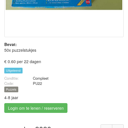
Bevat:
50x puzzelstukjes
€ 0.60 per 22 dagen
Uitgeleend
Conditie:
Compleet
Code:
PU22
Puzzels
4-8 jaar
Login om te lenen / reserveren