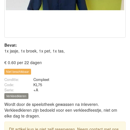
Bevat:
1x jasje, 1x broek, 1x pet, 1x tas,
€ 0.60 per 22 dagen
Niet beschikbaar
Conditie:
Compleet
Code:
KL75
Serie:
+A
Verkleedkleren
Wordt door de speelotheek gewassen na inleveren.
Verkleedkleren zijn bedoeld voor een verkleedfeestje, niet om
elke dag te dragen.
Dit artikel kun je niet zelf reserveren. Neem contact met ons