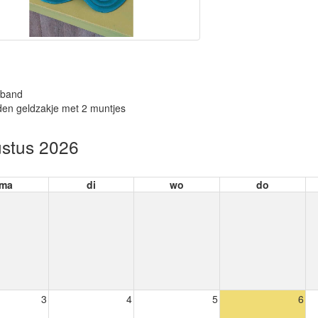
rband
den geldzakje met 2 muntjes
stus 2026
ma
di
wo
do
3
4
5
6