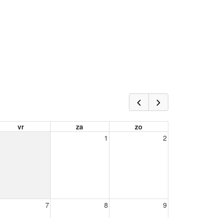
vr
za
zo
1
2
7
8
9