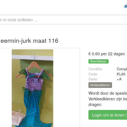
eermin-jurk maat 116
€ 0.60 per 22 dagen
Beschikbaar
Conditie:
Compl
Code:
KL65
Serie:
+A
Verkleedkleren
Wordt door de speelo
Verkleedkleren zijn b
dragen.
Login om te lenen 