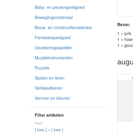
Baby- en peuterspeelgoed
Bewegingsmateriaal
Bevat:
Bouw- en constructiemateriaal
1 × jurk
Fantasiespeelgoed
1 × haa
1 × gou
Gezelschapsspellen
Muziekinstrumenten
augu
Puzzels
Spelen en leren
Verkleedkleren
Vormen en kleuren
Filter artikelen
From
–
[ kies ]
[ kies ]