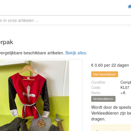
erpak
ergelijkbare beschikbare artikelen.
Bekijk alles
.
€ 0.60 per 22 dagen
Niet beschikbaar
Conditie:
Compl
Code:
KL57
Serie:
+A
Verkleedkleren
Wordt door de speelo
Verkleedkleren zijn b
dragen.