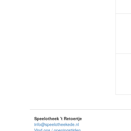
Speelotheek 't Retoertje
info@speelotheekede.nl
Vind ons / openingstijden