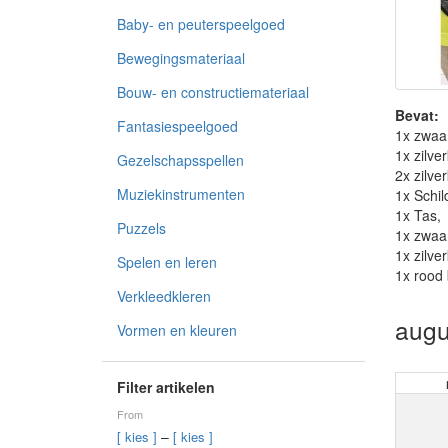
Baby- en peuterspeelgoed
Bewegingsmateriaal
Bouw- en constructiemateriaal
Bevat:
Fantasiespeelgoed
1x zwaa
1x zilve
Gezelschapsspellen
2x zilve
Muziekinstrumenten
1x Schil
1x Tas,
Puzzels
1x zwaar
1x zilve
Spelen en leren
1x rood
Verkleedkleren
augu
Vormen en kleuren
Filter artikelen
From
–
[ kies ]
[ kies ]