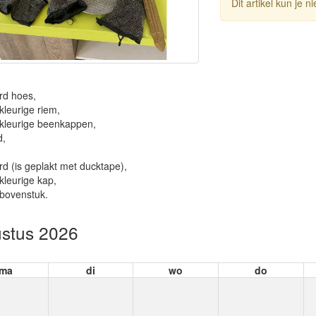
Dit artikel kun je 
rd hoes,
rkleurige riem,
rkleurige beenkappen,
d,
d (is geplakt met ducktape),
rkleurige kap,
 bovenstuk.
stus 2026
ma
di
wo
do