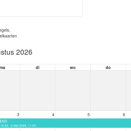
egels,
elkaarten
stus 2026
ma
di
wo
do
3
4
5
6
EEND
, 10:53 - 2 sep 2026, 11:00