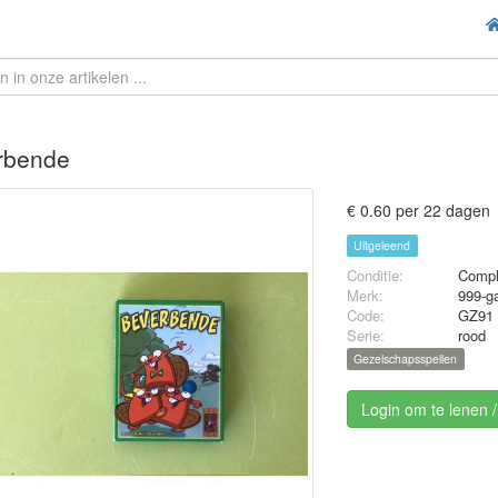
rbende
€ 0.60 per 22 dagen
Uitgeleend
Conditie:
Compl
Merk:
999-g
Code:
GZ91
Serie:
rood
Gezelschapsspellen
Login om te lenen 