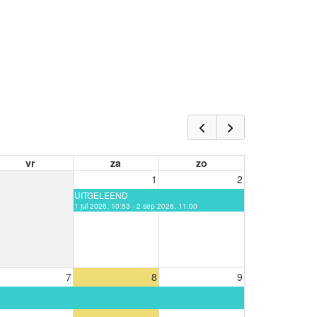
vr
za
zo
1
2
UITGELEEND
1 jul 2026, 10:53 - 2 sep 2026, 11:00
7
8
9