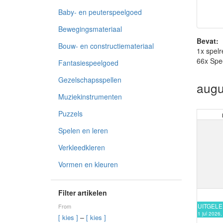
Baby- en peuterspeelgoed
Bewegingsmateriaal
Bevat:
Bouw- en constructiemateriaal
1x spelr
66x Spe
Fantasiespeelgoed
Gezelschapsspellen
augu
Muziekinstrumenten
Puzzels
Spelen en leren
Verkleedkleren
Vormen en kleuren
Filter artikelen
UITGEL
From
1 jul 2026
–
[ kies ]
[ kies ]