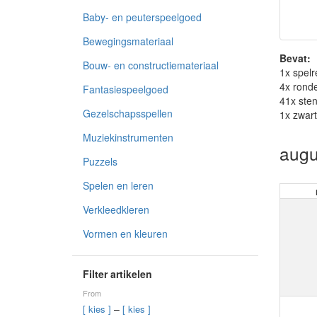
Baby- en peuterspeelgoed
Bewegingsmateriaal
Bevat:
Bouw- en constructiemateriaal
1x spelr
4x ronde
Fantasiespeelgoed
41x sten
Gezelschapsspellen
1x zwar
Muziekinstrumenten
augu
Puzzels
Spelen en leren
Verkleedkleren
Vormen en kleuren
Filter artikelen
From
–
[ kies ]
[ kies ]