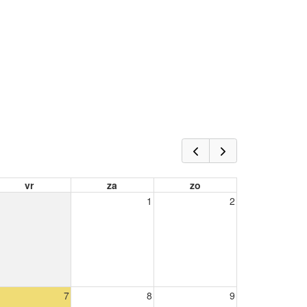
vr
za
zo
1
2
7
8
9