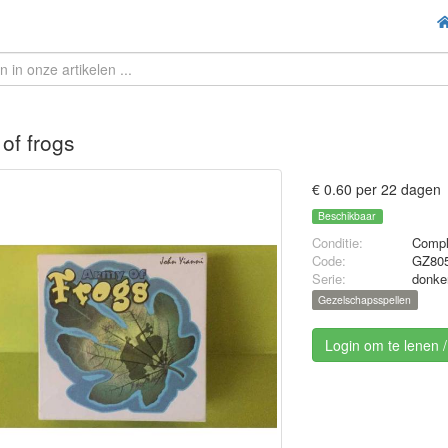
of frogs
€ 0.60 per 22 dagen
Beschikbaar
Conditie:
Compl
Code:
GZ80
Serie:
donke
Gezelschapsspellen
Login om te lenen 