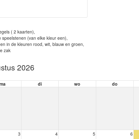
egels ( 2 kaarten),
 speelstenen (van elke kleur een),
en in de kleuren rood, wit, blauw en groen,
te zak
stus 2026
ma
di
wo
do
3
4
5
6