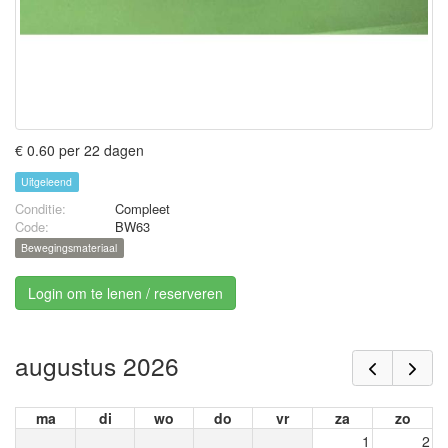
€ 0.60 per 22 dagen
Uitgeleend
Conditie:
Compleet
Code:
BW63
Bewegingsmateriaal
Login om te lenen / reserveren
augustus 2026
ma
di
wo
do
vr
za
zo
1
2