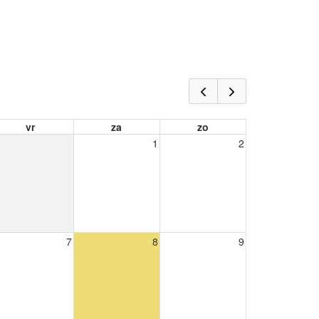
vr
za
zo
1
2
7
8
9