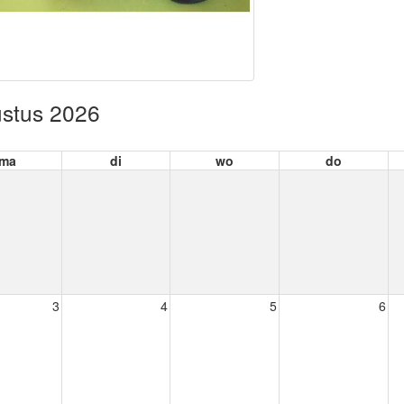
stus 2026
ma
di
wo
do
3
4
5
6