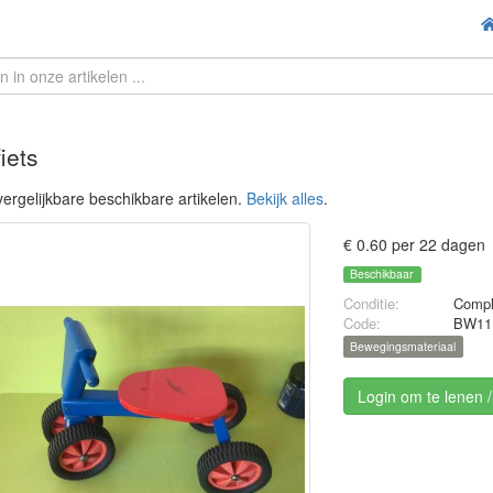
iets
ergelijkbare beschikbare artikelen.
Bekijk alles
.
€ 0.60 per 22 dagen
Beschikbaar
Conditie:
Compl
Code:
BW11
Bewegingsmateriaal
Login om te lenen 