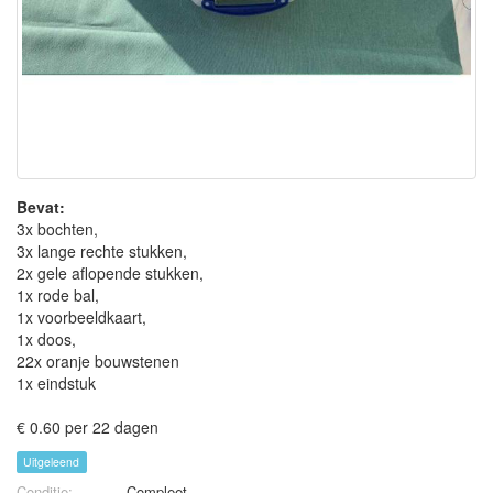
Bevat:
3x bochten,
3x lange rechte stukken,
2x gele aflopende stukken,
1x rode bal,
1x voorbeeldkaart,
1x doos,
22x oranje bouwstenen
1x eindstuk
€ 0.60 per 22 dagen
Uitgeleend
Conditie:
Compleet