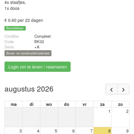
4x staafjes,
1x doos
€ 0.60 per 22 dagen
Beschikbaar
Conditie:
Compleet
Code:
BK32
Serie:
+A
Bouw- en constructiemateriaal
Login om te lenen / reserveren
augustus 2026
ma
di
wo
do
vr
za
zo
1
2
3
4
5
6
7
8
9