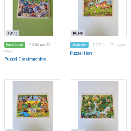
PU145
PU146
€ 0.60 per 22
€ 0.60 per 22 dagen
Beschikbaar
Uitgeleend
dagen
Puzzel Hert
Puzzel Graafmachine