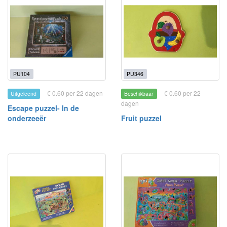
PU104
PU346
€ 0.60 per 22 dagen
€ 0.60 per 22
Uitgeleend
Beschikbaar
dagen
Escape puzzel- In de
onderzeeër
Fruit puzzel