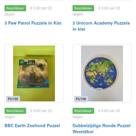
€ 0.60 per 22
€ 0.60 per 22
Beschikbaar
Beschikbaar
dagen
dagen
3 Paw Patrol Puzzels in Kist
3 Unicorn Academy Puzzels
in kist
PU159
PU158
€ 0.60 per 22
€ 0.60 per 22
Beschikbaar
Beschikbaar
dagen
dagen
BBC Earth Zeehond Puzzel
Dubbelzijdige Ronde Puzzel
Wereldbol