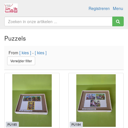
Registreren
Menu
Puzzels
From
[ kies ]
-
[ kies ]
Verwijder filter
PU185
PU184