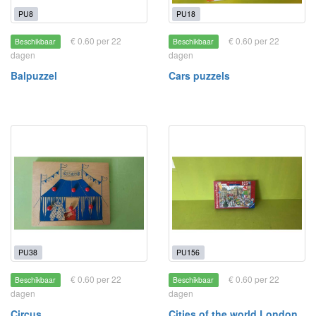
PU8
PU18
€ 0.60 per 22
€ 0.60 per 22
Beschikbaar
Beschikbaar
dagen
dagen
Balpuzzel
Cars puzzels
PU38
PU156
€ 0.60 per 22
€ 0.60 per 22
Beschikbaar
Beschikbaar
dagen
dagen
Circus
Cities of the world London