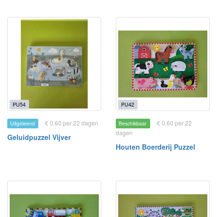
PU54
PU42
€ 0.60 per 22 dagen
€ 0.60 per 22
Uitgeleend
Beschikbaar
dagen
Geluidpuzzel Vijver
Houten Boerderij Puzzel