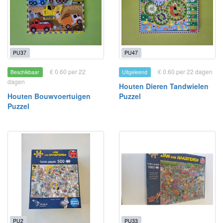
PU37
PU47
€ 0.60 per 22
€ 0.60 per 22 dagen
Beschikbaar
Uitgeleend
dagen
Houten Dieren Tandwielen
Houten Bouwvoertuigen
Puzzel
Puzzel
PU2
PU33