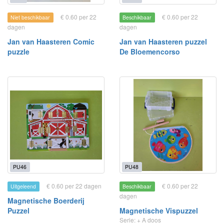
€ 0.60 per 22
€ 0.60 per 22
Niet beschikbaar
Beschikbaar
dagen
dagen
Jan van Haasteren Comic
Jan van Haasteren puzzel
puzzle
De Bloemencorso
PU46
PU48
€ 0.60 per 22 dagen
€ 0.60 per 22
Uitgeleend
Beschikbaar
dagen
Magnetische Boerderij
Puzzel
Magnetische Vispuzzel
Serie: + A doos