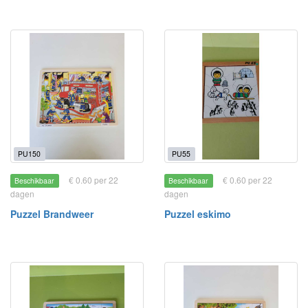
PU150
PU55
€ 0.60 per 22
€ 0.60 per 22
Beschikbaar
Beschikbaar
dagen
dagen
Puzzel Brandweer
Puzzel eskimo