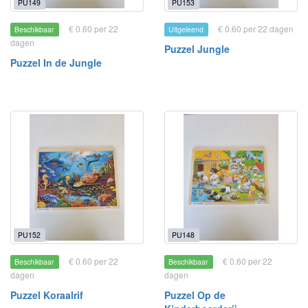
PU149
PU153
€ 0.60 per 22
€ 0.60 per 22 dagen
Beschikbaar
Uitgeleend
dagen
Puzzel Jungle
Puzzel In de Jungle
PU152
PU148
€ 0.60 per 22
€ 0.60 per 22
Beschikbaar
Beschikbaar
dagen
dagen
Puzzel Koraalrif
Puzzel Op de