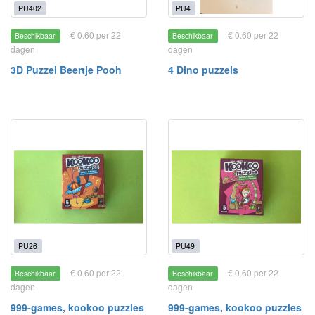
PU402
PU4
€ 0.60 per 22
€ 0.60 per 22
Beschikbaar
Beschikbaar
dagen
dagen
3D Puzzel Beertje Pooh
4 Dino puzzels
PU26
PU49
€ 0.60 per 22
€ 0.60 per 22
Beschikbaar
Beschikbaar
dagen
dagen
999-games, kookoo puzzles
999-games, kookoo puzzles