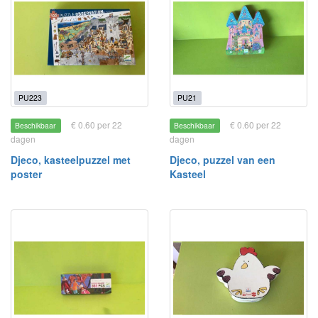
PU223
PU21
€ 0.60 per 22
€ 0.60 per 22
Beschikbaar
Beschikbaar
dagen
dagen
Djeco, kasteelpuzzel met
Djeco, puzzel van een
poster
Kasteel