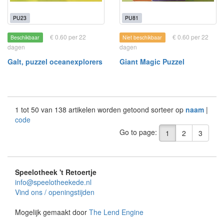
PU23
PU81
€ 0.60 per 22
€ 0.60 per 22
Beschikbaar
Niet beschikbaar
dagen
dagen
Galt, puzzel oceanexplorers
Giant Magic Puzzel
1 tot 50 van 138 artikelen worden getoond sorteer op
naam
|
code
Go to page:
1
2
3
Speelotheek 't Retoertje
info@speelotheekede.nl
Vind ons / openingstijden
Mogelijk gemaakt door
The Lend Engine