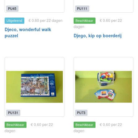
PU45
PU111
€ 0.60 per 22 dagen
€ 0.60 per 22
Uitgeleend
Beschikbaar
dagen
Djeco, wonderful walk
puzzel
Djego, kip op boerderij
PU131
PU73
€ 0.60 per 22
€ 0.60 per 22
Beschikbaar
Beschikbaar
dagen
dagen