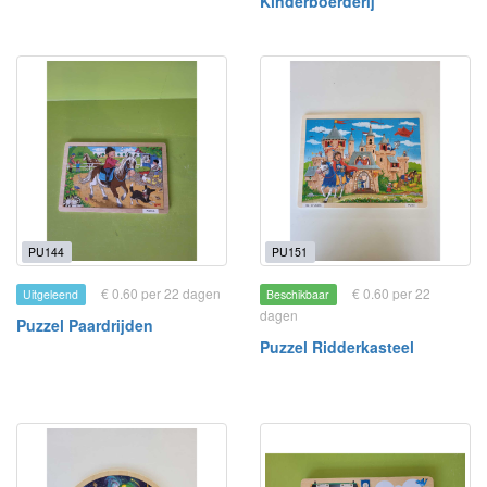
Kinderboerderij
PU144
PU151
€ 0.60 per 22 dagen
€ 0.60 per 22
Uitgeleend
Beschikbaar
dagen
Puzzel Paardrijden
Puzzel Ridderkasteel