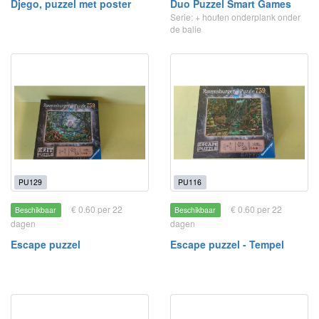
Djego, puzzel met poster
Duo Puzzel Smart Games
Serie: + houten onderplank onder
de balie
PU129
PU116
€ 0.60 per 22
€ 0.60 per 22
Beschikbaar
Beschikbaar
dagen
dagen
Escape puzzel
Escape puzzel - Tempel