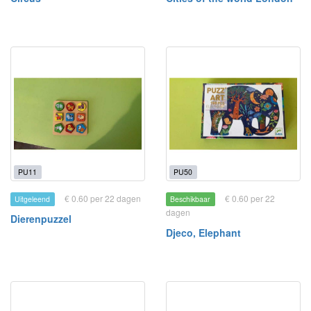
PU11
PU50
€ 0.60 per 22 dagen
€ 0.60 per 22
Uitgeleend
Beschikbaar
dagen
Dierenpuzzel
Djeco, Elephant