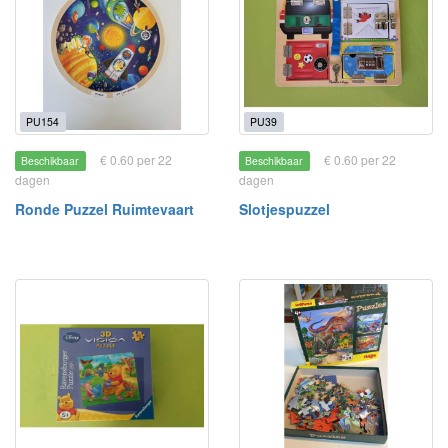
PU154
PU39
€ 0.60 per 22
€ 0.60 per 22
Beschikbaar
Beschikbaar
dagen
dagen
Ronde Puzzel Ruimtevaart
Slotjespuzzel