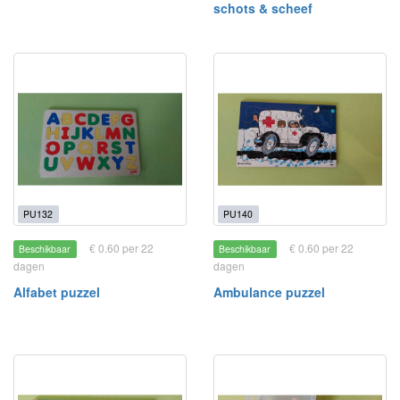
schots & scheef
PU132
PU140
€ 0.60 per 22
€ 0.60 per 22
Beschikbaar
Beschikbaar
dagen
dagen
Alfabet puzzel
Ambulance puzzel