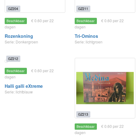
GZ204
GZ211
€ 0.60 per 22
€ 0.60 per 22
Beschikbaar
Beschikbaar
dagen
dagen
Rozenkoning
Tri-Ominos
Serie: Donkergroen
Serie: lichtgroen
GZ212
€ 0.60 per 22
Beschikbaar
dagen
Halli galli eXtreme
Serie: lichtblauw
GZ213
€ 0.60 per 22
Beschikbaar
dagen