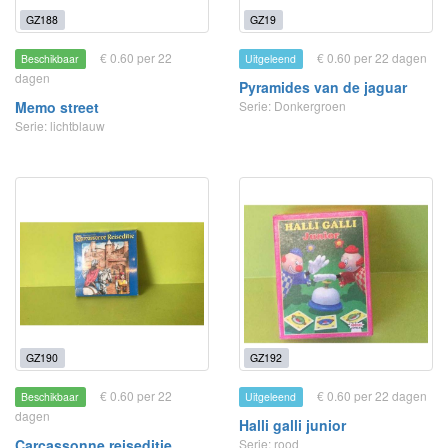
GZ188
GZ19
€ 0.60 per 22
€ 0.60 per 22 dagen
Beschikbaar
Uitgeleend
dagen
Pyramides van de jaguar
Memo street
Serie: Donkergroen
Serie: lichtblauw
GZ190
GZ192
€ 0.60 per 22
€ 0.60 per 22 dagen
Beschikbaar
Uitgeleend
dagen
Halli galli junior
Carcassonne reiseditie
Serie: rood