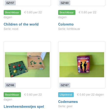
GZ157
GZ160
€ 0.60 per 22
€ 0.60 per 22
Beschikbaar
Beschikbaar
dagen
dagen
Children of the world
Coloretto
Serie: rood
Serie: lichtblauw
GZ166
GZ167
€ 0.60 per 22
€ 0.60 per 22 dagen
Beschikbaar
Uitgeleend
dagen
Codenames
Lieveheersbeestjes spel
Serie: geel