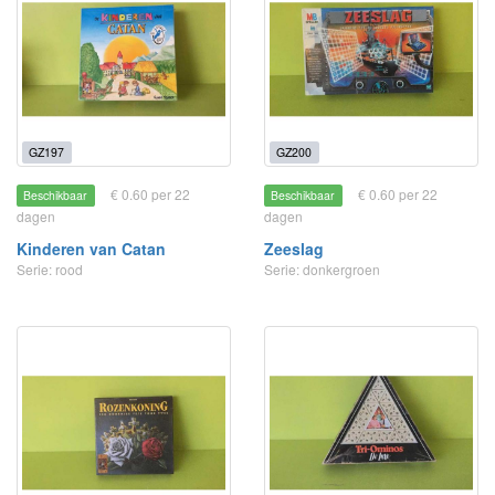
GZ197
GZ200
€ 0.60 per 22
€ 0.60 per 22
Beschikbaar
Beschikbaar
dagen
dagen
Kinderen van Catan
Zeeslag
Serie: rood
Serie: donkergroen