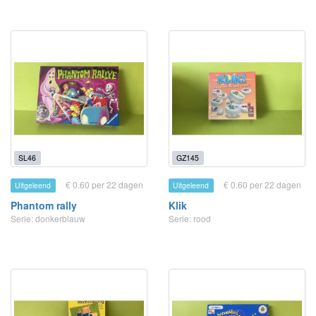
SL46
GZ145
€ 0.60 per 22 dagen
€ 0.60 per 22 dagen
Uitgeleend
Uitgeleend
Phantom rally
Klik
Serie: donkerblauw
Serie: rood