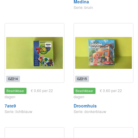
Medina
Serie: bruin
GZ214
GZ215
€ 0.60 per 22
€ 0.60 per 22
Beschikbaar
Beschikbaar
dagen
dagen
7ate9
Droomhuis
Serie: lichtblauw
Serie: donkerblauw