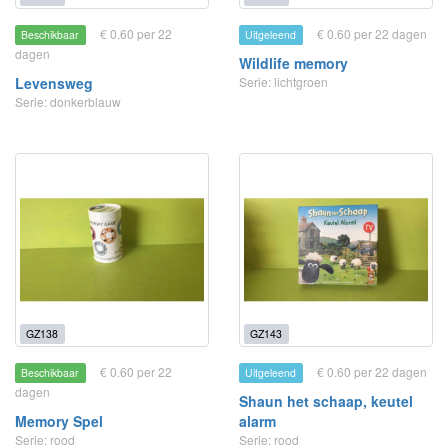
€ 0.60 per 22
€ 0.60 per 22 dagen
Beschikbaar
Uitgeleend
dagen
Wildlife memory
Levensweg
Serie: lichtgroen
Serie: donkerblauw
GZ138
GZ143
€ 0.60 per 22
€ 0.60 per 22 dagen
Beschikbaar
Uitgeleend
dagen
Shaun het schaap, keutel
Memory Spel
alarm
Serie: rood
Serie: rood