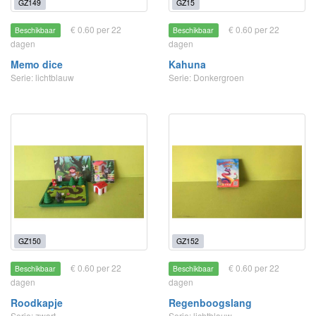
GZ149
GZ15
€ 0.60 per 22
€ 0.60 per 22
Beschikbaar
Beschikbaar
dagen
dagen
Memo dice
Kahuna
Serie: lichtblauw
Serie: Donkergroen
GZ150
GZ152
€ 0.60 per 22
€ 0.60 per 22
Beschikbaar
Beschikbaar
dagen
dagen
Roodkapje
Regenboogslang
Serie: zwart
Serie: lichtblauw