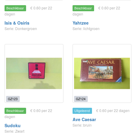
€ 0.60 per 22
€ 0.60 per 22
Beschikbaar
Beschikbaar
dagen
dagen
Isis & Osiris
Yahtzee
Serie: Donkergroen
Serie: lichtgroen
GZ123
GZ124
€ 0.60 per 22
€ 0.60 per 22 dagen
Beschikbaar
Uitgeleend
dagen
Ave Caesar
Sudoku
Serie: bruin
Serie: Zwart