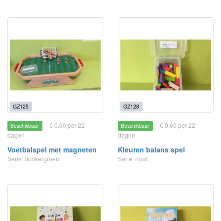
GZ125
GZ128
€ 0.60 per 22
€ 0.60 per 22
Beschikbaar
Beschikbaar
dagen
dagen
Voetbalspel met magneten
Kleuren balans spel
Serie: donkergroen
Serie: rood