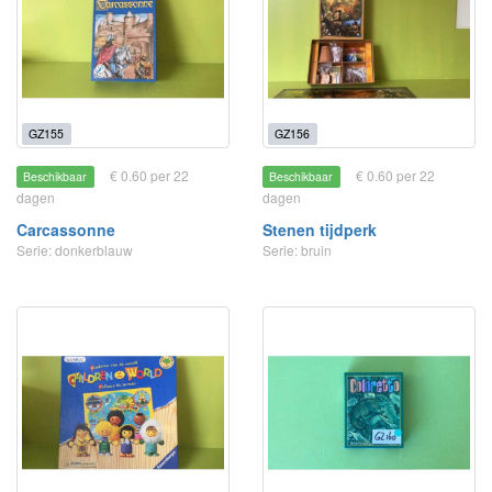
GZ155
GZ156
€ 0.60 per 22
€ 0.60 per 22
Beschikbaar
Beschikbaar
dagen
dagen
Carcassonne
Stenen tijdperk
Serie: donkerblauw
Serie: bruin