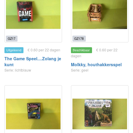
GZ17
GZ178
€ 0.60 per 22 dagen
€ 0.60 per 22
Uitgeleend
Beschikbaar
dagen
The Game Speel....Zolang je
kunt
Molkky, houthakkersspel
Serie: lichtblauw
Serie: geel