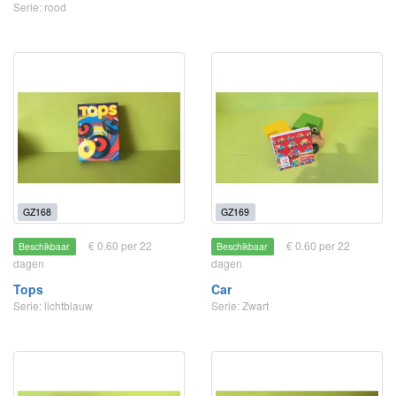
Serie: rood
GZ168
GZ169
€ 0.60 per 22
€ 0.60 per 22
Beschikbaar
Beschikbaar
dagen
dagen
Tops
Car
Serie: lichtblauw
Serie: Zwart