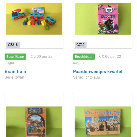
GZ218
GZ22
€ 0.60 per 22
€ 0.60 per 22
Beschikbaar
Beschikbaar
dagen
dagen
Brain train
Paardenweetjes kwartet
Serie: zwart
Serie: lichtblauw