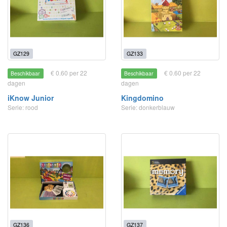
GZ129
GZ133
€ 0.60 per 22
€ 0.60 per 22
Beschikbaar
Beschikbaar
dagen
dagen
iKnow Junior
Kingdomino
Serie: rood
Serie: donkerblauw
GZ136
GZ137