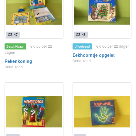
GZ147
GZ148
€ 0.60 per 22
€ 0.60 per 22 dagen
Beschikbaar
Uitgeleend
dagen
Eekhoorntje opgelet
Rekenkoning
Serie: rood
Serie: rood