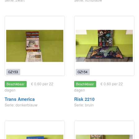
GZ153
GZ154
€ 0.60 per 22
€ 0.60 per 22
Beschikbaar
Beschikbaar
dagen
dagen
Trans America
Risk 2210
Serie: donkerblauw
Serie: bruin