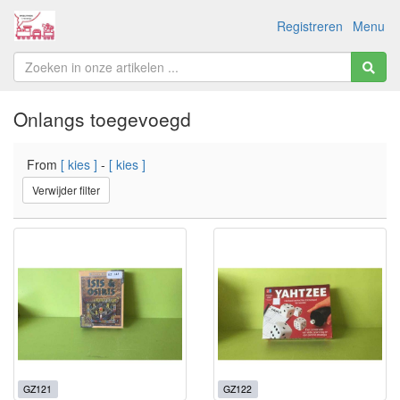
Registreren
Menu
Onlangs toegevoegd
From
[ kies ]
-
[ kies ]
Verwijder filter
GZ121
GZ122