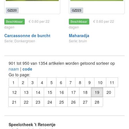
GZ220
GZ223
€ 0.60 per 22
€ 0.60 per 22
Beschikbaar
Beschikbaar
dagen
dagen
Carcassonne de burcht
Maharadja
Serie: Donkergroen
Serie: bruin
901 tot 950 van 1354 artikelen worden getoond sorteer op
naam
|
code
Go to page:
1
2
3
4
5
6
7
8
9
10
11
12
13
14
15
16
17
18
19
20
21
22
23
24
25
26
27
28
Speelotheek 't Retoertje