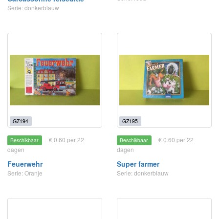
Serie: donkerblauw
GZ194
GZ195
€ 0.60 per 22
€ 0.60 per 22
Beschikbaar
Beschikbaar
dagen
dagen
Feuerwehr
Super farmer
Serie: Oranje
Serie: donkerblauw