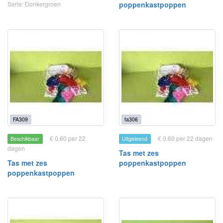
Serie: Donkergroen
poppenkastpoppen
FA309
fa306
€ 0.60 per 22
€ 0.60 per 22 dagen
Beschikbaar
Uitgeleend
dagen
Tas met zes
Tas met zes
poppenkastpoppen
poppenkastpoppen