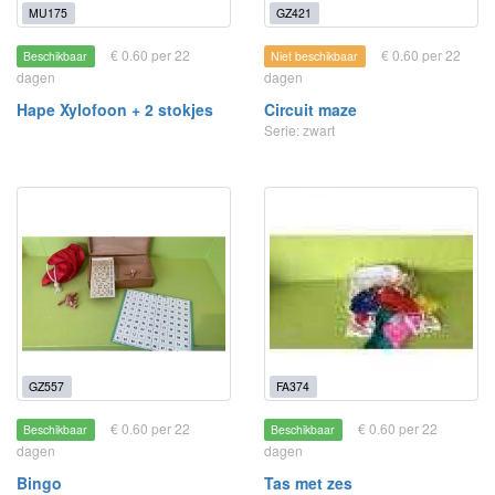
MU175
GZ421
€ 0.60 per 22
€ 0.60 per 22
Beschikbaar
Niet beschikbaar
dagen
dagen
Hape Xylofoon + 2 stokjes
Circuit maze
Serie: zwart
GZ557
FA374
€ 0.60 per 22
€ 0.60 per 22
Beschikbaar
Beschikbaar
dagen
dagen
Bingo
Tas met zes