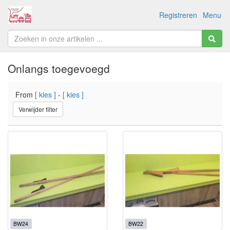
Registreren
Menu
Onlangs toegevoegd
From
[ kies ]
-
[ kies ]
Verwijder filter
BW24
BW22