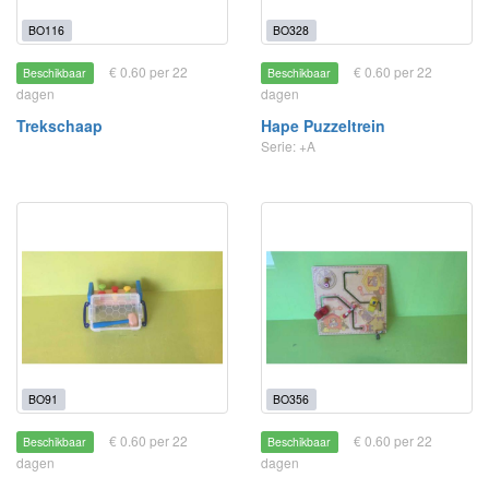
BO116
BO328
€ 0.60 per 22
€ 0.60 per 22
Beschikbaar
Beschikbaar
dagen
dagen
Trekschaap
Hape Puzzeltrein
Serie: +A
BO91
BO356
€ 0.60 per 22
€ 0.60 per 22
Beschikbaar
Beschikbaar
dagen
dagen