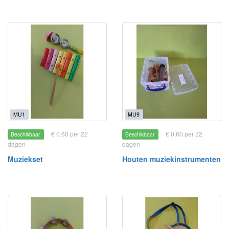
MU1
MU9
€ 0.60 per 22
€ 0.60 per 22
Beschikbaar
Beschikbaar
dagen
dagen
Muziekset
Houten muziekinstrumenten