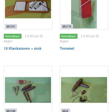
MU101
MU170
€ 0.60 per 22
€ 0.60 per 22
Beschikbaar
Beschikbaar
dagen
dagen
15 Klankstaven + stok
Trommel
MU169
MU2