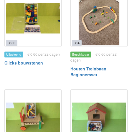
BK39
BK4
€ 0.60 per 22 dagen
€ 0.60 per 22
Uitgeleend
Beschikbaar
dagen
Clicks bouwstenen
Houten Treinbaan
Beginnersset