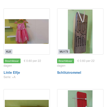
KL8
MU173
€ 0.60 per 22
€ 0.60 per 22
Beschikbaar
Beschikbaar
dagen
dagen
Little Elfje
Schlitztrommel
Serie: +A