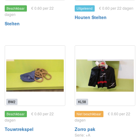
€ 0.60 per 22
€ 0.60 per 22 dagen
Beschikbaar
Uitgeleend
dagen
Houten Stelten
Stelten
BW2
KL58
€ 0.60 per 22
€ 0.60 per 22
Beschikbaar
Niet beschikbaar
dagen
dagen
Touwtrekspel
Zorro pak
Serie: +A