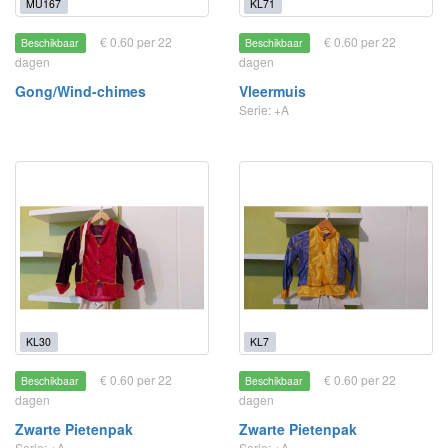
MU167
KL71
€ 0.60 per 22
€ 0.60 per 22
Beschikbaar
Beschikbaar
dagen
dagen
Gong/Wind-chimes
Vleermuis
Serie: +A
KL30
KL7
€ 0.60 per 22
€ 0.60 per 22
Beschikbaar
Beschikbaar
dagen
dagen
Zwarte Pietenpak
Zwarte Pietenpak
Serie: +A
Serie: +A