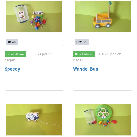
BO38
BO104
€ 0.60 per 22
€ 0.60 per 22
Beschikbaar
Beschikbaar
dagen
dagen
Speedy
Wandel Bus