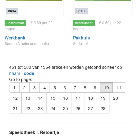
BK34
BK163
€ 0.60 per 22
€ 0.60 per 22
Beschikbaar
Beschikbaar
dagen
dagen
Werkbank
Pakhuis
Serie: +A helm onder balie
Serie: +A
451 tot 500 van 1354 artikelen worden getoond sorteer op
naam
|
code
Go to page:
1
2
3
4
5
6
7
8
9
10
11
12
13
14
15
16
17
18
19
20
21
22
23
24
25
26
27
28
Speelotheek 't Retoertje