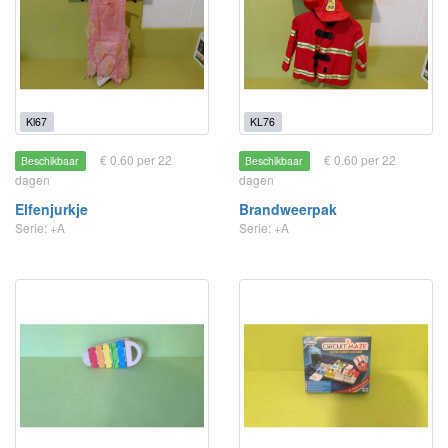
Kl67
KL76
€ 0.60 per 22
€ 0.60 per 22
Beschikbaar
Beschikbaar
dagen
dagen
Elfenjurkje
Brandweerpak
Serie: +A
Serie: +A