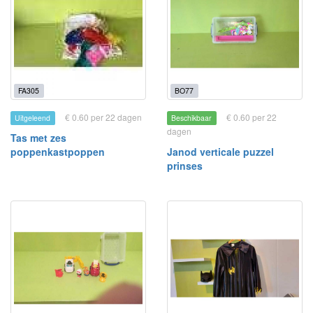
FA305
BO77
€ 0.60 per 22 dagen
€ 0.60 per 22
Uitgeleend
Beschikbaar
dagen
Tas met zes
poppenkastpoppen
Janod verticale puzzel
prinses