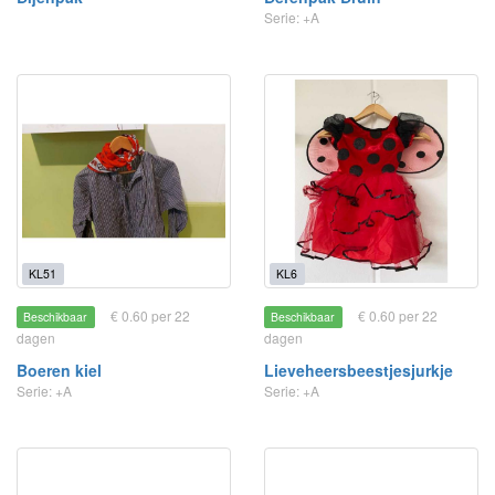
Serie: +A
KL51
KL6
€ 0.60 per 22
€ 0.60 per 22
Beschikbaar
Beschikbaar
dagen
dagen
Boeren kiel
Lieveheersbeestjesjurkje
Serie: +A
Serie: +A