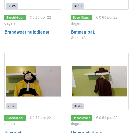
BO25
KL19
€ 0.60 per 22
€ 0.60 per 22
Beschikbaar
Beschikbaar
dagen
dagen
Brandweer hulpdienst
Batman pak
Serie: +A
KL66
KL45
€ 0.60 per 22
€ 0.60 per 22
Beschikbaar
Beschikbaar
dagen
dagen
Bijenpak
Berenpak Bruin