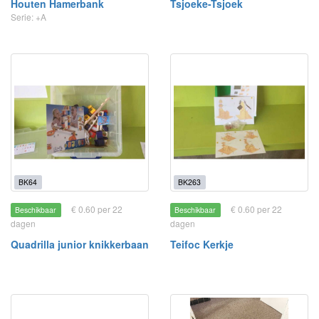
Houten Hamerbank
Tsjoeke-Tsjoek
Serie: +A
BK64
BK263
€ 0.60 per 22
€ 0.60 per 22
Beschikbaar
Beschikbaar
dagen
dagen
Quadrilla junior knikkerbaan
Teifoc Kerkje