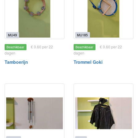
MU49
MU185
€ 0.60 per 22
€ 0.60 per 22
Beschikbaar
Beschikbaar
dagen
dagen
Tamboerijn
Trommel Goki