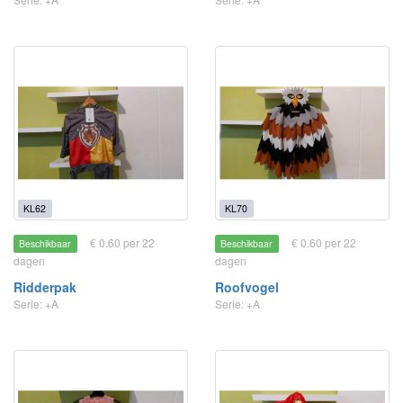
KL62
KL70
€ 0.60 per 22
€ 0.60 per 22
Beschikbaar
Beschikbaar
dagen
dagen
Ridderpak
Roofvogel
Serie: +A
Serie: +A