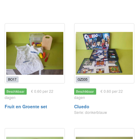
BO17
GZ335
€ 0.60 per 22
€ 0.60 per 22
Beschikbaar
Beschikbaar
dagen
dagen
Fruit en Groente set
Cluedo
Serie: donkerblauw