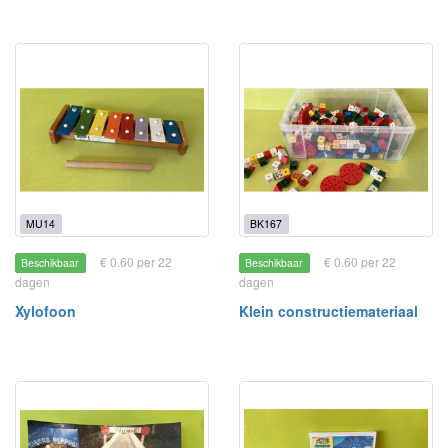
MU14
BK167
€ 0.60 per 22
€ 0.60 per 22
Beschikbaar
Beschikbaar
dagen
dagen
Xylofoon
Klein constructiemateriaal