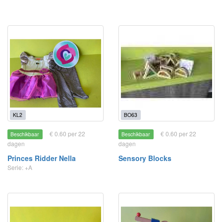
KL2
BO63
€ 0.60 per 22
€ 0.60 per 22
Beschikbaar
Beschikbaar
dagen
dagen
Princes Ridder Nella
Sensory Blocks
Serie: +A