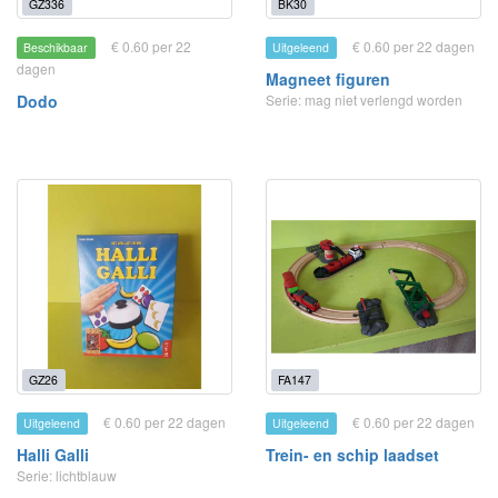
GZ336
BK30
€ 0.60 per 22
€ 0.60 per 22 dagen
Beschikbaar
Uitgeleend
dagen
Magneet figuren
Dodo
Serie: mag niet verlengd worden
GZ26
FA147
€ 0.60 per 22 dagen
€ 0.60 per 22 dagen
Uitgeleend
Uitgeleend
Halli Galli
Trein- en schip laadset
Serie: lichtblauw