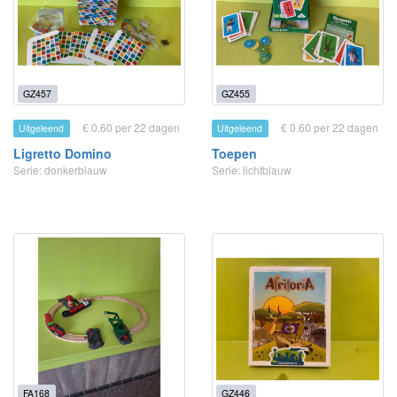
GZ457
GZ455
€ 0.60 per 22 dagen
€ 0.60 per 22 dagen
Uitgeleend
Uitgeleend
Ligretto Domino
Toepen
Serie: donkerblauw
Serie: lichtblauw
FA168
GZ446