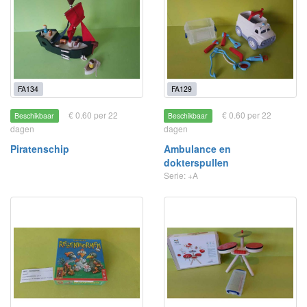
FA134
FA129
€ 0.60 per 22
€ 0.60 per 22
Beschikbaar
Beschikbaar
dagen
dagen
Piratenschip
Ambulance en
dokterspullen
Serie: +A