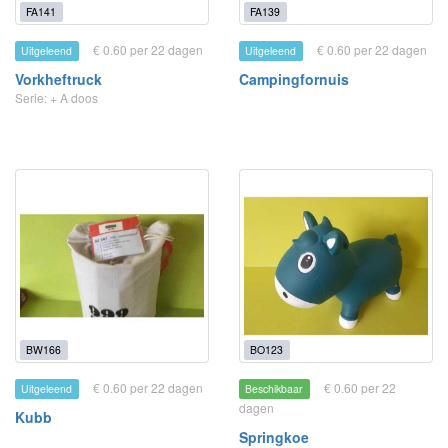
FA141
FA139
€ 0.60 per 22 dagen
€ 0.60 per 22 dagen
Uitgeleend
Uitgeleend
Vorkheftruck
Campingfornuis
Serie: + A doos
BW166
BO123
€ 0.60 per 22 dagen
€ 0.60 per 22
Uitgeleend
Beschikbaar
dagen
Kubb
Springkoe