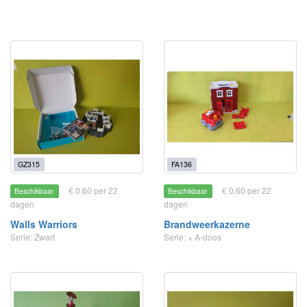
GZ315
FA136
€ 0.60 per 22
€ 0.60 per 22
Beschikbaar
Beschikbaar
dagen
dagen
Walls Warriors
Brandweerkazerne
Serie: Zwart
Serie: + A-doos