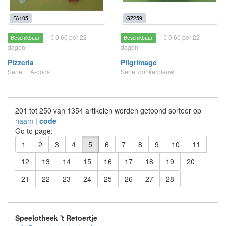
FA105
GZ259
€ 0.60 per 22
€ 0.60 per 22
Beschikbaar
Beschikbaar
dagen
dagen
Pizzeria
Pilgrimage
Serie: + A-doos
Serie: donkerblauw
201 tot 250 van 1354 artikelen worden getoond sorteer op
naam
|
code
Go to page:
1
2
3
4
5
6
7
8
9
10
11
12
13
14
15
16
17
18
19
20
21
22
23
24
25
26
27
28
Speelotheek 't Retoertje