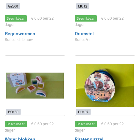
GZ300
MU12
€ 0.60 per 22
€ 0.60 per 22
Beschikbaar
Beschikbaar
dagen
dagen
Regenwormen
Drumstel
Serie: lichtblauw
Serie: A+
BO130
PU197
€ 0.60 per 22
€ 0.60 per 22
Beschikbaar
Beschikbaar
dagen
dagen
Water blokken
Piratenpuzzel