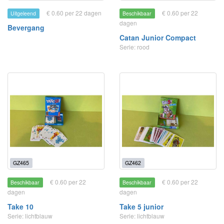
€ 0.60 per 22 dagen
€ 0.60 per 22
Uitgeleend
Beschikbaar
dagen
Bevergang
Catan Junior Compact
Serie: rood
GZ465
GZ462
€ 0.60 per 22
€ 0.60 per 22
Beschikbaar
Beschikbaar
dagen
dagen
Take 10
Take 5 junior
Serie: lichtblauw
Serie: lichtblauw