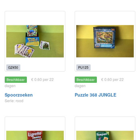
GZ450
PU125
€ 0.60 per 22
€ 0.60 per 22
Beschikbaar
Beschikbaar
dagen
dagen
Spoorzoeken
Puzzle 368 JUNGLE
Serie: rood