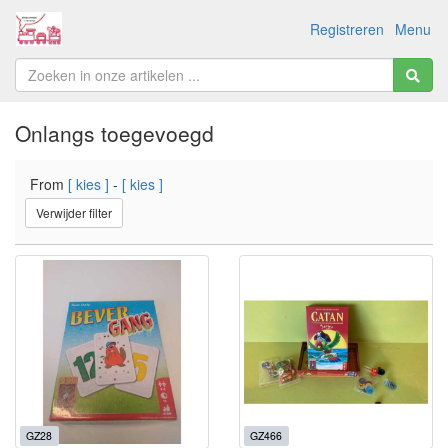
Registreren
Menu
Onlangs toegevoegd
From
[ kies ]
-
[ kies ]
Verwijder filter
GZ28
GZ466