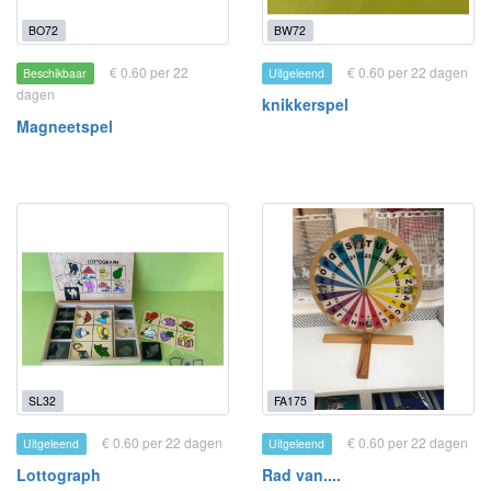
BO72
BW72
€ 0.60 per 22
€ 0.60 per 22 dagen
Beschikbaar
Uitgeleend
dagen
knikkerspel
Magneetspel
SL32
FA175
€ 0.60 per 22 dagen
€ 0.60 per 22 dagen
Uitgeleend
Uitgeleend
Lottograph
Rad van....