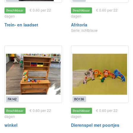
€ 0.60 per 22
€ 0.60 per 22
Beschikbaar
Beschikbaar
dagen
dagen
Trein- en laadset
Afritoria
Serie: lichtblauw
FA142
BO136
€ 0.60 per 22
€ 0.60 per 22
Beschikbaar
Beschikbaar
dagen
dagen
winkel
Dierenspel met poortjes