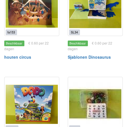
fa153
SL34
€ 0.60 per 22
€ 0.60 per 22
Beschikbaar
Beschikbaar
dagen
dagen
houten circus
Sjablonen Dinosaurus