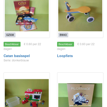
GZ338
BW43
€ 0.60 per 22
€ 0.60 per 22
Beschikbaar
Beschikbaar
dagen
dagen
Catan basisspel
Loopfiets
Serie: donkerblauw