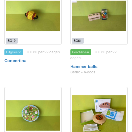
BO10
BO61
€ 0.60 per 22 dagen
€ 0.60 per 22
Uitgeleend
Beschikbaar
dagen
Concertina
Hammer balls
Serie: + A-doos