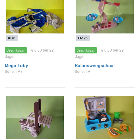
KL61
FA125
€ 0.60 per 22
€ 0.60 per 22
Beschikbaar
Beschikbaar
dagen
dagen
Mega Toby
Balansweegschaal
Serie: +A?
Serie: +A