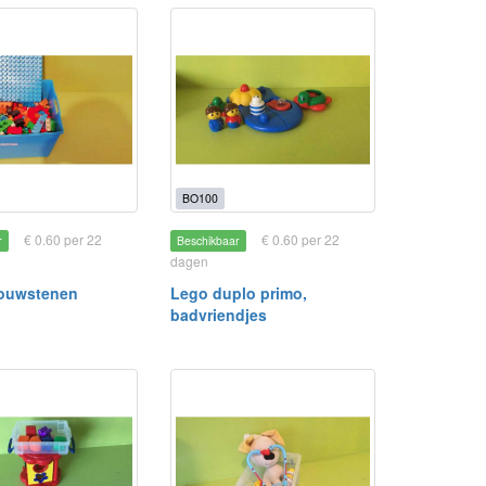
BO100
€ 0.60 per 22
€ 0.60 per 22
r
Beschikbaar
dagen
bouwstenen
Lego duplo primo,
badvriendjes