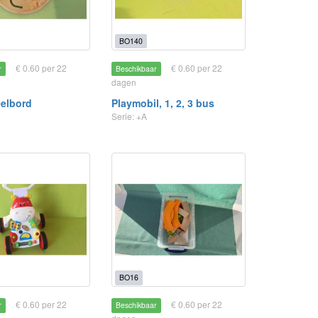
BO140
€ 0.60 per 22
€ 0.60 per 22
r
Beschikbaar
dagen
elbord
Playmobil, 1, 2, 3 bus
Serie: +A
BO16
€ 0.60 per 22
€ 0.60 per 22
r
Beschikbaar