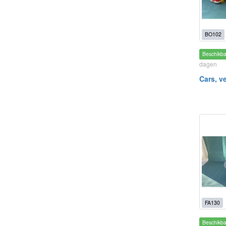
BO102
Beschikb
dagen
Cars, v
FA130
Beschikb