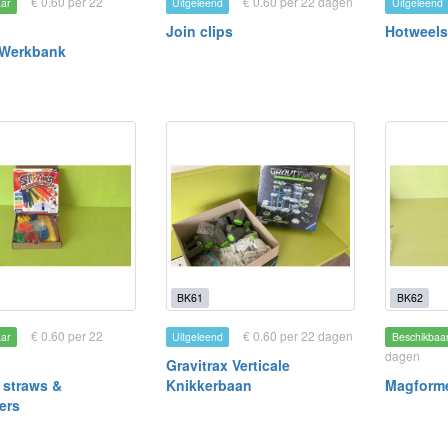
€ 0.60 per 22
€ 0.60 per 22 dagen
aar
Uitgeleend
Uitgeleend
Join clips
Hotweels
 Werkbank
BK61
BK62
€ 0.60 per 22
€ 0.60 per 22 dagen
aar
Uitgeleend
Beschikbaa
dagen
Gravitrax Verticale
 straws &
Knikkerbaan
Magform
ers