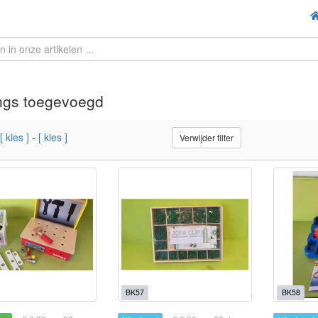
ngs toegevoegd
[ kies ]
-
[ kies ]
Verwijder filter
BK57
BK58