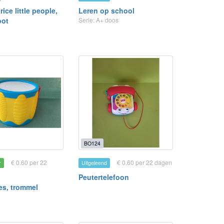
rice little people,
Leren op school
oot
Serie: A+ doos
BO124
€ 0.60 per 22
€ 0.60 per 22 dagen
r
Uitgeleend
Peutertelefoon
kes, trommel