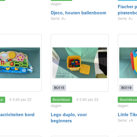
dagen
Fischer p
Djeco, houten ballenboom
piratenb
Serie: A+
Serie: A+
BO115
BO119
€ 0.60 per 22
€ 0.60 per 22
aar
Beschikbaar
Beschikbaa
dagen
dagen
activiteiten bord
Lego duplo, voor
Little Ti
beginners
Serie: +A