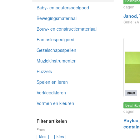
Beschikb
dagen
Baby- en peuterspeelgoed
Janod,
Bewegingsmateriaal
Serie: +A
Bouw- en constructiemateriaal
Fantasiespeelgoed
Gezelschapsspellen
Muziekinstrumenten
Puzzels
Spelen en leren
Verkleedkleren
BK60
Vormen en kleuren
Beschikb
dagen
Roylco,
Filter artikelen
contain
From
–
[ kies ]
[ kies ]