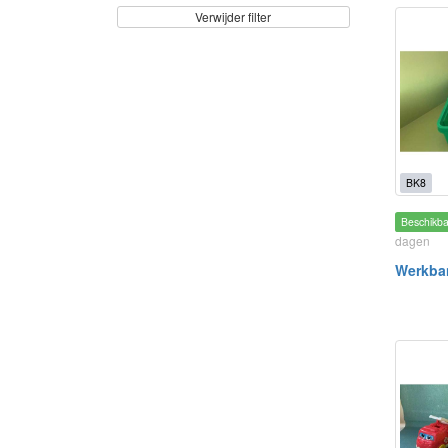
Verwijder filter
BK8
Beschikb
dagen
Werkba