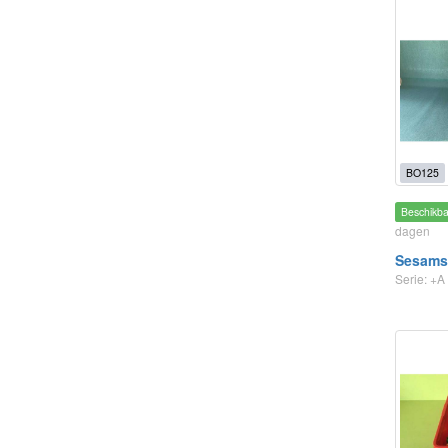
BO125
Beschikb
dagen
Sesamst
Serie: +A