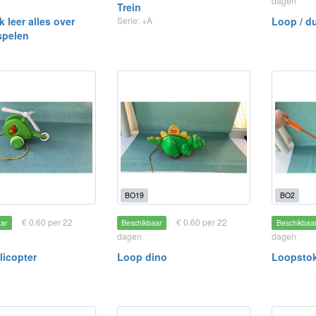
dagen
Trein
k leer alles over
Serie: +A
Loop / d
spelen
BO19
BO2
€ 0.60 per 22
€ 0.60 per 22
aar
Beschikbaar
Beschikbaa
dagen
dagen
licopter
Loop dino
Loopsto