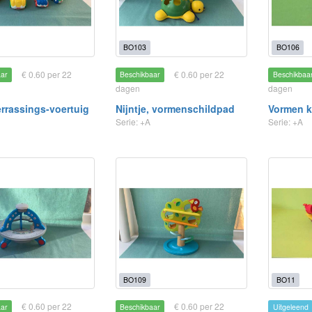
BO103
BO106
€ 0.60 per 22
€ 0.60 per 22
aar
Beschikbaar
Beschikbaa
dagen
dagen
errassings-voertuig
Nijntje, vormenschildpad
Vormen 
Serie: +A
Serie: +A
BO109
BO11
€ 0.60 per 22
€ 0.60 per 22
aar
Beschikbaar
Uitgeleend