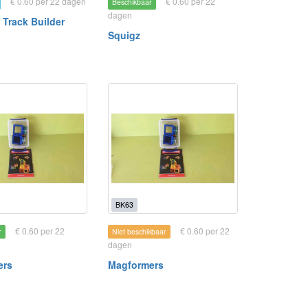
€ 0.60 per 22 dagen
€ 0.60 per 22
Beschikbaar
dagen
 Track Builder
Squigz
BK63
€ 0.60 per 22
€ 0.60 per 22
r
Niet beschikbaar
dagen
ers
Magformers