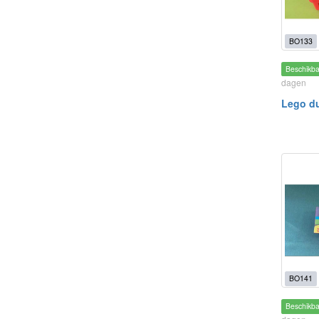
BO133
Beschikb
dagen
Lego du
BO141
Beschikb