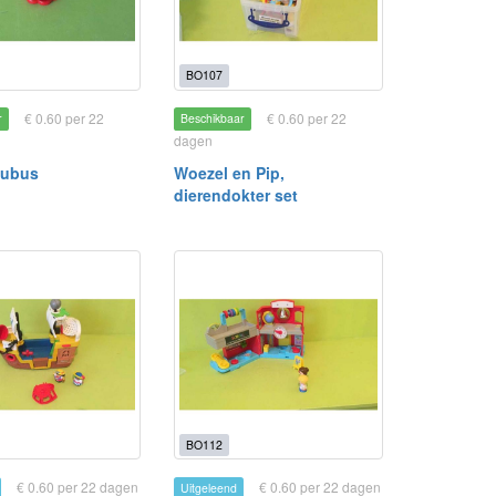
BO107
€ 0.60 per 22
€ 0.60 per 22
r
Beschikbaar
dagen
kubus
Woezel en Pip,
dierendokter set
BO112
€ 0.60 per 22 dagen
€ 0.60 per 22 dagen
Uitgeleend