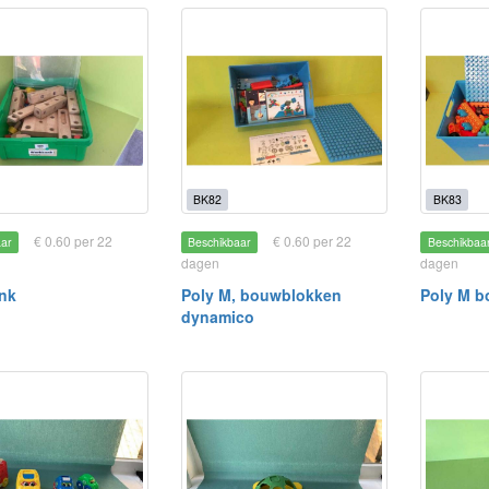
BK82
BK83
€ 0.60 per 22
€ 0.60 per 22
aar
Beschikbaar
Beschikbaa
dagen
dagen
nk
Poly M, bouwblokken
Poly M 
dynamico