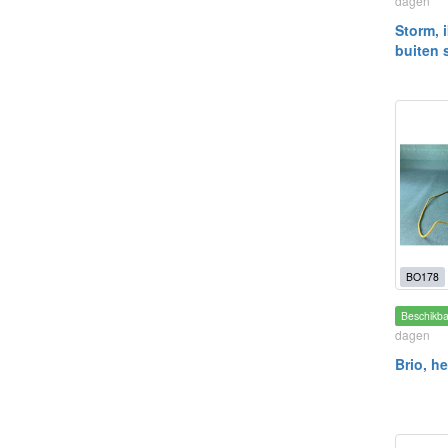
dagen
Storm, i
buiten 
BO178
Beschikb
dagen
Brio, he