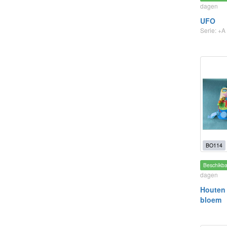
dagen
UFO
Serie: +A
BO114
Beschikb
dagen
Houten 
bloem