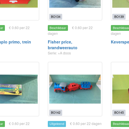
BO134
BO139
€ 0.60 per 22
€ 0.60 per 22
aar
Beschikbaar
Beschikbaa
dagen
dagen
plo primo, trein
Fisher price,
Keverspe
brandweerauto
Serie: +A doos
BO142
BO145
€ 0.60 per 22
€ 0.60 per 22 dagen
aar
Uitgeleend
Beschikbaa