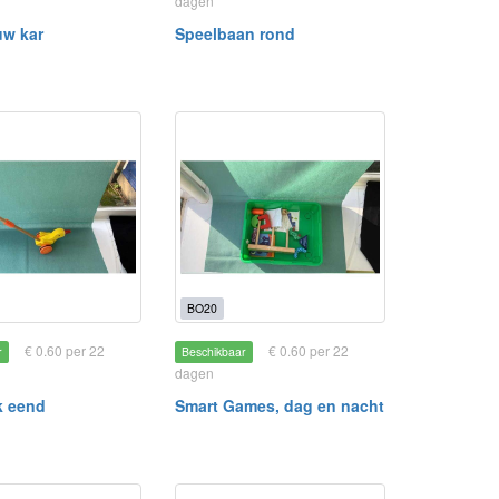
dagen
uw kar
Speelbaan rond
BO20
€ 0.60 per 22
€ 0.60 per 22
r
Beschikbaar
dagen
k eend
Smart Games, dag en nacht