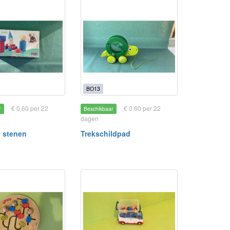
BO13
€ 0.60 per 22
€ 0.60 per 22
r
Beschikbaar
dagen
e stenen
Trekschildpad