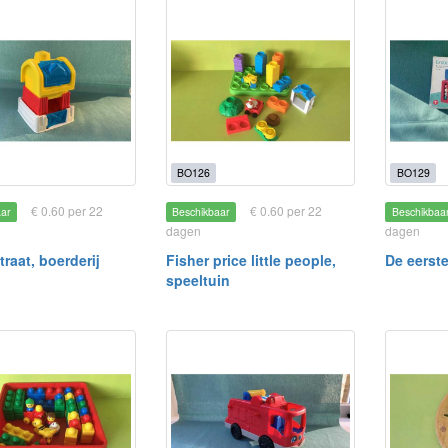
BO126
BO129
€ 0.60 per 22
€ 0.60 per 22
aar
Beschikbaar
Beschikbaa
dagen
dagen
raat, boerderij
Fisher price little people,
De eerst
speeltuin