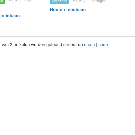
€ 0.60 per 22
€ 0.60 per 22 dagen
aar
Uitgeleend
Houten treinbaan
treinbaan
 2 van 2 artikelen worden getoond sorteer op
naam
|
code