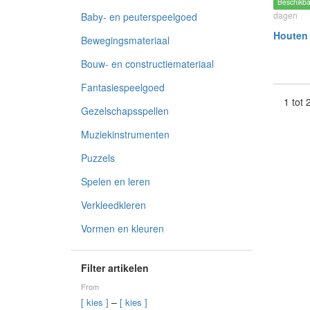
Beschikb
dagen
Baby- en peuterspeelgoed
Houten 
Bewegingsmateriaal
Bouw- en constructiemateriaal
Fantasiespeelgoed
1 tot
Gezelschapsspellen
Muziekinstrumenten
Puzzels
Spelen en leren
Verkleedkleren
Vormen en kleuren
Filter artikelen
From
–
[ kies ]
[ kies ]