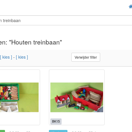
n: "Houten treinbaan"
[ kies ]
-
[ kies ]
Verwijder filter
BK15